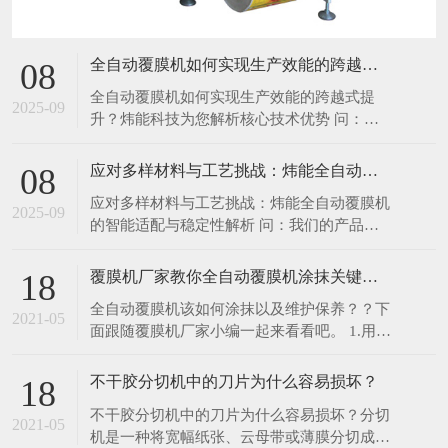
的智能适配与稳定性解析 问：我们的产品类
段来实现其宣称的高效能和高品质？它如何量
型多样，包括常规铜版纸、易掉粉的哑粉纸，
化地提升我们
以及越来越多的数码喷印稿和特种艺术纸。炜
覆膜机厂家教你全自动覆膜机涂抹关键及维护保养！！！
18
能的全自动覆膜机如何智能地适配这些不同材
全自动覆膜机该如何涂抹以及维护保养？？下
料？又如何确保在长时间高强度生产下的稳定
2021-05
面跟随覆膜机厂家小编一起来看看吧。 1.用即
性与低故障率？ 答： 您提出的正是高端全自
涂膜作封面可以保护纸张。覆膜后可延长封面
动
(或印品表面)的使用寿命，特别是对学生课本
不干胶分切机中的刀片为什么容易损坏？
18
类有一定好处，所以用量越来越大。 2.即涂膜
不干胶分切机中的刀片为什么容易损坏？分切
生产利大。覆膜中即涂膜制作的成本低、易上
2021-05
机是一种将宽幅纸张、云母带或薄膜分切成多
马、有钱赚，企业可以得利。 3.印痕不易被破
条窄幅材料的机械设备，常用于造纸机械、电
坏。
线电缆云母带及印刷包装机械。 主要的运用
于：无纺布，云母带、纸张、绝缘材料及薄膜
材料分切，适宜于窄带的分切。 设备的刀片
在线留言
的使用频率很高，对于刀片的损坏程度也是很
高的，因此要对于刀