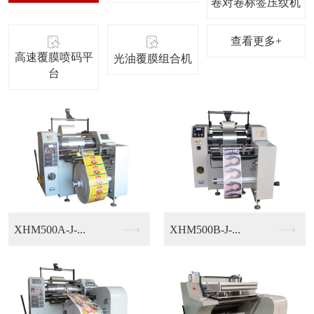
卷对卷标签压纹机
查看更多+
高速覆膜喷码平
光油覆膜组合机
台
SHY600-多功能...
WN-600型-多刀...