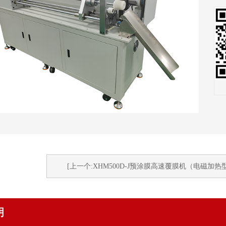
[上一个:XHM500D-J预涂膜高速覆膜机（电磁加热
明