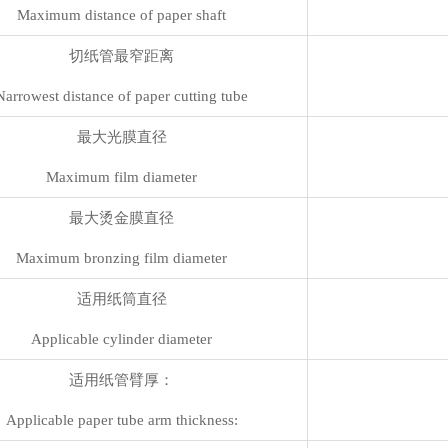
Maximum distance of paper shaft
切纸管最窄距离
Narrowest distance of paper cutting tube
最大光膜直径
Maximum film diameter
最大烫金膜直径
Maximum bronzing film diameter
适用纸筒直径
Applicable cylinder diameter
适用纸管臂厚：
Applicable paper tube arm thickness: