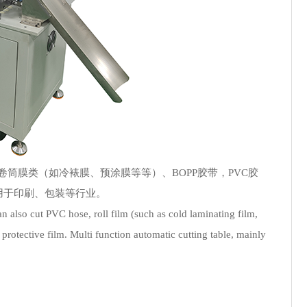
筒膜类（如冷裱膜、预涂膜等等）、BOPP胶带，PVC胶
用于印刷、包装等行业。
n also cut PVC hose, roll film (such as cold laminating film,
protective film. Multi function automatic cutting table, mainly