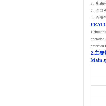
2、电路
3、全自
4、采用
FEAT
1.Humanize
operation 
precision 
2.主
Main sp